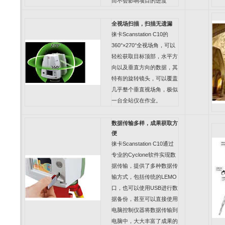
而不会影响项目的进度
全视场扫描，扫描无遗漏
徕卡
Scanstation C10
的
360°×270°
全视场角，可以
轻松获取目标顶部，水平方
向以及垂直方向的数据，其
特有的旋转镜头，可以覆盖
几乎整个垂直视场角，极似
一台全站仪在作业。
数据传输多样，成果获取方
便
徕卡
Scanstation C10
通过
专业的
Cyclone
软件实现数
据传输，提供了多种数据传
输方式，包括传统的
LEMO
口，也可以使用
USB
进行数
据备份，甚至可以直接使用
电脑控制仪器将数据传输到
电脑中，大大丰富了成果的