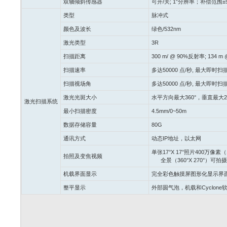
双轴倾斜传感器
可开
/
关
; 1″
分辨率；补偿范围
±
类型
脉冲式
颜色及波长
绿色
/532nm
激光类型
3R
扫描距离
300 m/ @ 90%
反射率
; 134 m
扫描速率
多达
50000
点
/
秒
,
最大即时扫
扫描视场角
多达
50000
点
/
秒
,
最大即时扫
激光光斑大小
水平方向最大
360°
，垂直最大
2
激光扫描系统
最小扫描密度
4.5mm/0~50m
数据存储容量
80G
通讯方式
动态
IP
地址，以太网
单张
17°X 17°
照片
400
万像素（
拍照及变焦视频
全景（
360°X 270°
）可拍摄
机载界面显示
完全彩色触摸屏图形化显示界
整平显示
外部圆气泡，机载和
Cyclone