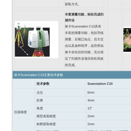
获取方式。
丰富测量功能，轻松完成扫
描作业
徕卡
Scanstation C10
具有
丰富的测量功能，包括导线
测量、后视已知点、后方交
会以及放样程序，这些类似
徕卡全站仪的功能，充分保
证了扫描作业项目轻松高效
的完成。
徕卡
Scanstation C10
主要技术参数
技术参数
Scanstation C10
点位
6mm
距离
4mm
角度
12"
仪器精度
模型表面精度
2mm
标靶获取精度
2mm