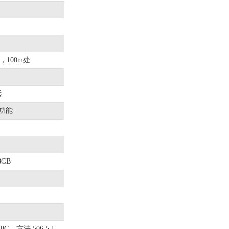
cm，100m处
远
功能
8GB
810G，方法 506.5-I