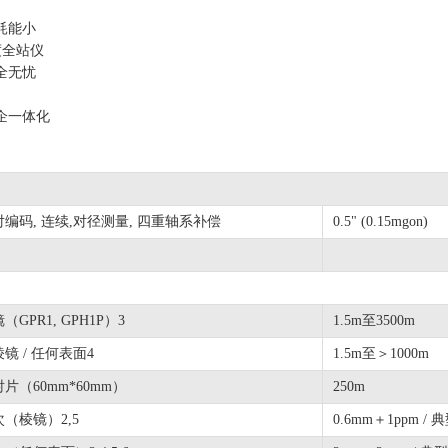
，耗能小
精度全站仪
安全无忧
劳
外企一体化
对编码, 连续,对径测量, 四重轴系补偿
0.5" (0.15mgon)
（GPR1, GPH1P）3
1.5m至3500m
镜 / 任何表面4
1.5m至＞1000m
片（60mm*60mm）
250m
（棱镜）2,5
0.6mm＋1ppm / 