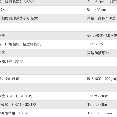
（任何表面）2,4,5,6
2mm＋2ppm / 典
m处
8mm×20mm
于相位原理系统分析技术
同轴，红色可见光
感器
500万像素CMOS
场（广角相机 / 望远镜相机）
19.4° / 1.5°
频率
高达20帧每秒
备图形注记功能
 / 换面时间
最大180°（200go
镜（GPR1, GPH1P）
1000m / 800m
0°棱镜（GRZ4, GRZ122）
800m / 600m
R测角精度（Hz, V）
0.5"（0.15mgon）