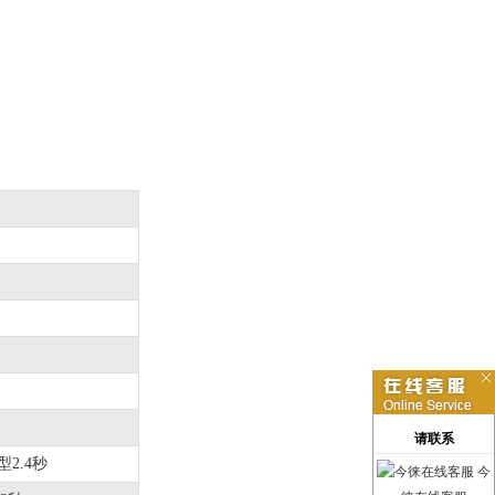
请联系
典型2.4秒
今