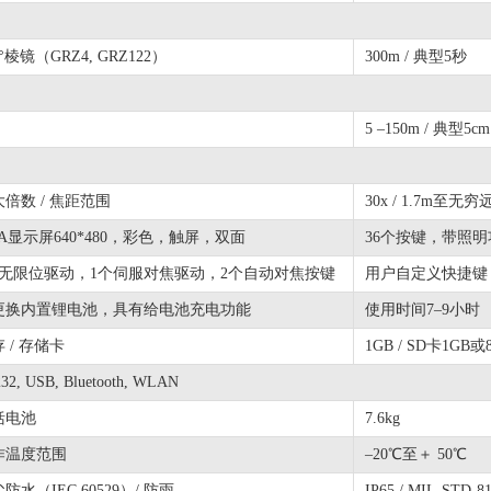
0°棱镜（GRZ4, GRZ122）
300m / 典型5秒
5 –150m / 典型5
倍数 / 焦距范围
30x / 1.7m至无穷
A显示屏640*480，彩色，触屏，双面
36个按键，带照明
个无限位驱动，1个伺服对焦驱动，2个自动对焦按键
用户自定义快捷键
更换内置锂电池，具有给电池充电功能
使用时间7–9小时
 / 存储卡
1GB / SD卡1GB或
32, USB, Bluetooth, WLAN
括电池
7.6kg
作温度范围
–20℃至＋ 50℃
防水（IEC 60529）/ 防雨
IP65 / MIL-STD-