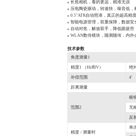
长焦相机，看的更远，精准无误
压电陶瓷驱动，转速快，噪音低
0.5"ATR自动照准，真正的超高
智能电源管理，双重保障，数据
自动对焦，解放双手，降低眼疲
WLAN数传模块，随测随传，内
技术参数
角度测量1
精度1 （Hz和V）
绝
补偿范围
4′
距离测量
棱镜
范围2
无棱
反射
单次
精度 / 测量时