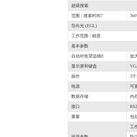
超级搜索
范围 / 搜索时间7
36
导向光 (EGL)
工作范围 / 精度
基本参数
自动对焦望远镜8
放大
显示屏和键盘
VG
操作
3
电源
可
数据存储
内存
接口
RS2
重量
包
工
环境参数
防尘