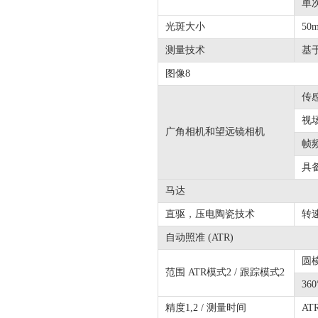
单次
光斑大小
50
测量技术
基
图像8
传
视
广角相机和望远镜相机
帧
具
马达
直驱，压电陶瓷技术
转速
自动照准 (ATR)
圆棱
范围 ATR模式2 / 跟踪模式2
36
精度1,2 / 测量时间
AT