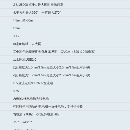
多达
25000
点
/
秒
,
最大即时扫描速率
水平方向最大
360°
，垂直最大
270°
4.5mm/0~50m;
1mm
80G
动态
IP
地址，以太网
完全彩色触摸屏图形化显示界面，
QVGA
（
320 X 240
像素
)
以太网或
USB2.0
2
级
,
精度为
1.5mm/1.5m,
光斑大小
2.5mm/1.5m
且可开
/
关
2
级
,
精度为
1.5mm/1.5m,
光斑大小
2.5mm/1.5m
且可开
/
关
15V
直流电或
90~260V
交流电
50W
内电池
/
外电池均为锂电池
可同时使用两块内电池和一块外电池，支持热交换
内电池（两块）
>3.5h,
外电池
>6h
0° C ~ +40° C