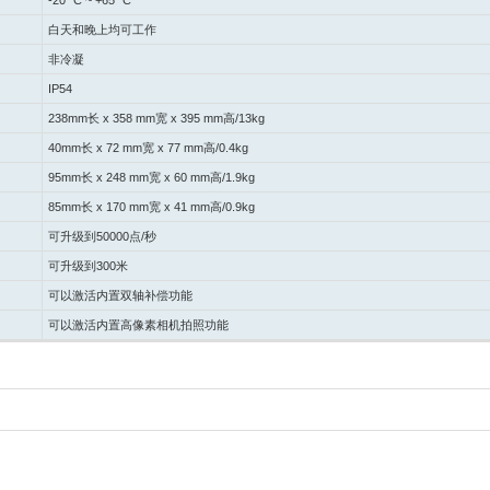
-20° C ~ +65° C
白天和晚上均可工作
非冷凝
IP54
238mm
长
x 358 mm
宽
x 395 mm
高
/13kg
40mm
长
x 72 mm
宽
x 77 mm
高
/0.4kg
95mm
长
x 248 mm
宽
x 60 mm
高
/1.9kg
85mm
长
x 170 mm
宽
x 41 mm
高
/0.9kg
可升级到
50000
点
/
秒
可升级到
300
米
可以激活内置双轴补偿功能
可以激活内置高像素相机拍照功能