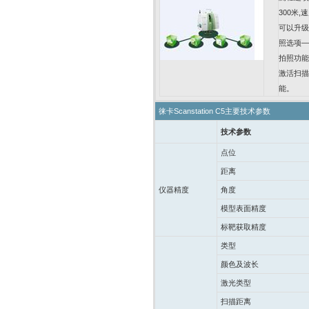
300
米
,
速
可以升级
照选项
—
拍照功能
激活扫描
能。
徕卡
Scanstation C5
主要技术参数
技术参数
点位
距离
仪器精度
角度
模型表面精度
标靶获取精度
类型
颜色及波长
激光类型
扫描距离