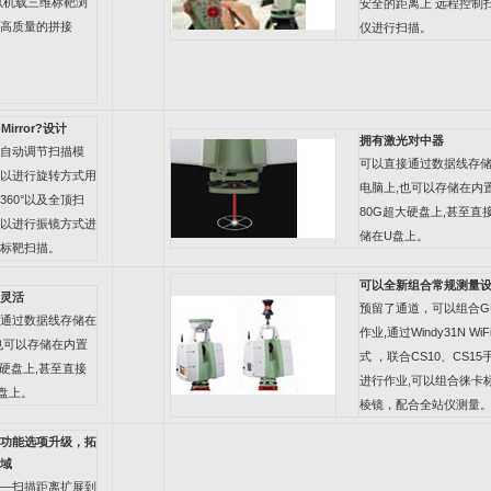
以机载三维标靶浏
安全的距离上
远程控制
高质量的拼接
仪进行扫描。
-Mirror?
设计
拥有激光对中器
自动调节扫描模
可以直接通过数据线存
以进行旋转方式用
电脑上
,
也可以存储在内
360°
以及全顶扫
80G
超大硬盘上
,
甚至直
以进行振镜方式进
储在
U
盘上。
标靶扫描。
可以全新组合常规测量
灵活
预留了通道，可以组合
G
通过数据线存储在
作业
,
通过
Windy31N WiF
也可以存储在内置
式
，联合
CS10
、
CS15
硬盘上
,
甚至直接
进行作业
,
可以组合徕卡
盘上。
棱镜，配合全站仪测量
功能选项升级，拓
域
—
扫描距离扩展到