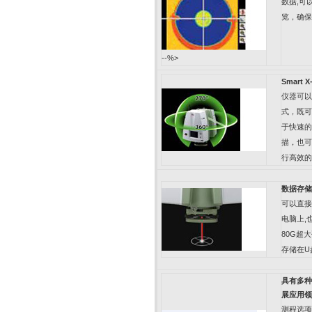
数据
,
可
览，确保
--%>
Smart X
仪器可以
式，既可
于快速的
描，也可
行高效的
数据存储
可以直接
电脑上
,
80G
超大
存储在
U
具有多种
展应用领
测程选项