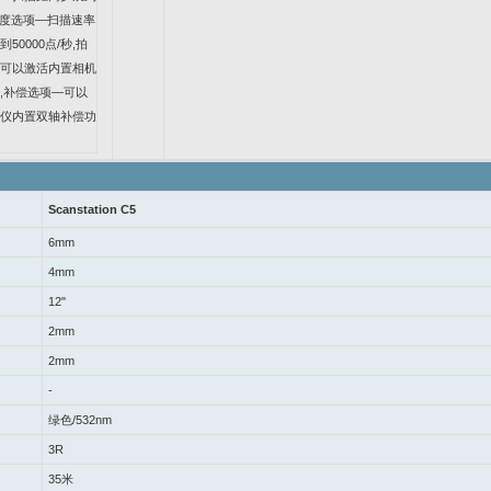
度选项
—
扫描速率
到
50000
点
/
秒
,
拍
可以激活内置相机
,
补偿选项
—
可以
仪内置双轴补偿功
Scanstation C5
6mm
4mm
12"
2mm
2mm
-
绿色
/532nm
3R
35
米