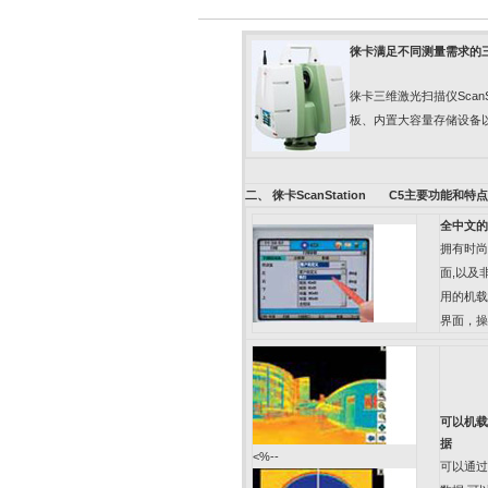
徕卡满足不同测量需求的
徕卡三维激光扫描仪
ScanS
板、内置大容量存储设备
二、
徕卡
ScanStation C5
主要功能和特点
全中文的
拥有时尚
面
,
以及
用的机载
界面，操
可以机载
据
<%--
可以通过