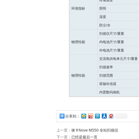
存储温度
环境指标
照明
湿度
防尘
/
水
扫描仪尺寸
/
重量
物理性能
内电池尺寸
/
重量
外电池尺寸
/
重量
交流电供电单元尺寸
/
重量
扫描速率
物理性能
扫描范围
双轴补偿器
内置数码相机
分享到：
上一页：
徕卡Nove MS50 全站扫描仪
下一页：
已经是最后一页