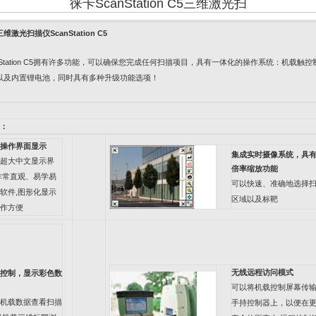
徕卡ScanStation C5三维激光扫
三维激光扫描仪
ScanStation C5
tation C5
拥有许多功能，可以确保您完成任何扫描项目，具有一体化的操作系统：机载触控
以及内置锂电池，同时具有多种升级功能选项！
：
操作界面显示
集成实时摄像系统，具
超大中文显示界
倍率缩放功能
非常直观、易学易
可以快速、准确地选择
软件
,
图形化显示
区域以及标靶
作方便
无线远程访问模式
控制，显示彩色数
可以将机载控制屏幕传
机载数据查看扫描
手持控制器上，以便在