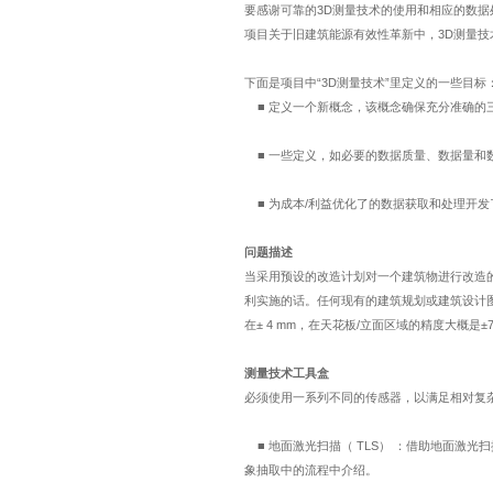
要感谢可靠的
3D
测量技术的使用和相应的数据
项目关于旧建筑能源有效性革新中，
3D
测量技
下面是项目中
“3D
测量技术
”
里定义的一些目标
■
定义一个新概念，该概念确保充分准确的
■
一些定义，如必要的数据质量、数据量和
■
为成本
/
利益优化了的数据获取和处理开发
问题描述
当采用预设的改造计划对一个建筑物进行改造
利实施的话。任何现有的建筑规划或建筑设计
在
± 4 mm
，在天花板
/
立面区域的精度大概是
±
测量技术工具盒
必须使用一系列不同的传感器，以满足相对复
■
地面激光扫描（
TLS
）
：借助地面激光扫
象抽取中的流程中介绍。