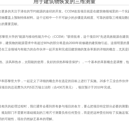
用于建筑物恢复的三维测量
力更多的关注于潜在的节约能源的途径的开发。
CCEM
改造项目就是在建筑物领域里的一个实
筑物覆盖上预制特殊材料。这个过程中一个不可缺少的步骤是高精度、可靠的获取三维规划数
出的重要贡献。
苏黎世大学的
“
能源与移动性能力中心（
CCEM
）
”
获得批准，这个项目叫
“
先进高效能源在建筑
年，建筑物的能源需求中有超过
90%
的部分将是由
2000
年前修建的建筑物引起。这很明显的
是在工业领域与有能力的合作伙伴一起开发和完成旧建筑物的复杂革新的详细的概念，尤其是
热、凉风和热水，太阳能的使用，良好的供热和噪音保护），一个基本的革新概念是调整，包
学和苏黎世大学，一起定义了详细的概念并在选定的目标上进行了实施。
20
多个工业合作伙伴
该项目的总花费为大约
5
百万瑞士法郎（合
430
万美元），项目预计于
2010
年完成。
目相关的处理过程时，我们通常会看到所有参与项目的各方，要么把项目特定部分必要的测量
，规划部门不需要对基础规划的三维尺寸测量负有任何责任，而是把这种责任转给了实施这项
用的可能性，现在仍然缺乏基本的理解。