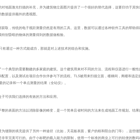
的对地面激光扫描的补充，并为建筑物立面图片提供了一个很好的替代选择，这要归功于其快
的数据提供额外的透视图。
据获取，传统的电子视距测量仍然是有用的工具。这里，数据可以通过各种软件工具的帮助得
或特别昏暗的物体的测量得到的数据做检验。
只有通过一种方式能成功，那就是对上述技术的组合和实施。
了一个典型的需要翻建的多家庭的建筑。这个建筑用来对不同的方法、流程和仪器进行一般性
和配置，以及测试在项目合作伙伴参与下的流程。
TLS
被用来扫描立面，楼梯间，阁楼和选定
量的记录和一个单点测量的结果（全站仪）。
盒子可供我们选择的有效的方法和应用。
平整的表面的方法以消除影像的畸变，是一个简单且省时间的方法来生成地面工作规划。结果
量为缝隙的填充提供了另外一种途径（比如，天花板表面，窗户的框和阳台的门等），这些缝
是非常完美可行的。由于小标靶的载入能力的限制，使用一个标准的商业上可行的轻便的数码