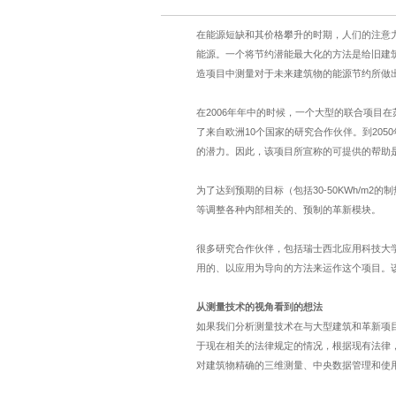
在能源短缺和其价格攀升的时期，人们的注意
能源。一个将节约潜能最大化的方法是给旧建
造项目中测量对于未来建筑物的能源节约所做
在
2006
年年中的时候，一个大型的联合项目在
了来自欧洲
10
个国家的研究合作伙伴。到
2050
的潜力。因此，该项目所宣称的可提供的帮助
为了达到预期的目标（包括
30-50KWh/m2
的制
等调整各种内部相关的、预制的革新模块。
很多研究合作伙伴，包括瑞士西北应用科技大
用的、以应用为导向的方法来运作这个项目。
从测量技术的视角看到的想法
如果我们分析测量技术在与大型建筑和革新项
于现在相关的法律规定的情况，根据现有法律
对建筑物精确的三维测量、中央数据管理和使