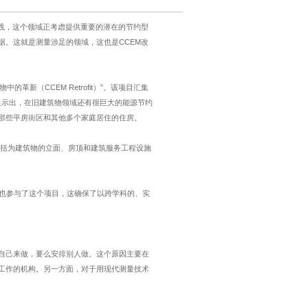
践，这个领域正考虑提供重要的潜在的节约型
据。这就是测量涉足的领域，这也是
CCEM
改
物中的革新（
CCEM Retrofit
）
”
。该项目汇集
显示出，在旧建筑物领域还有很巨大的能源节约
那些平房街区和其他多个家庭居住的住房。
括为建筑物的立面、房顶和建筑服务工程设施
也参与了这个项目，这确保了以跨学科的、实
自己来做，要么安排别人做。这个原因主要在
工作的机构。另一方面，对于用现代测量技术