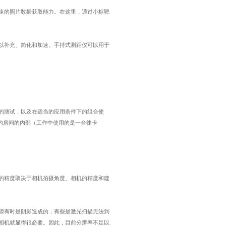
速的照片数据获取能力。在这里，通过小标靶
以补充、简化和加速。手持式测距仪可以用于
的测试，以及在适当的应用条件下的组合使
的房间的内部（工作中使用的是一台徕卡
的精度取决于相机拍摄角度、相机的精度和建
隙有时是阴影造成的，有些是激光扫描无法到
相机就显得很必要。因此，目前分辨率不足以