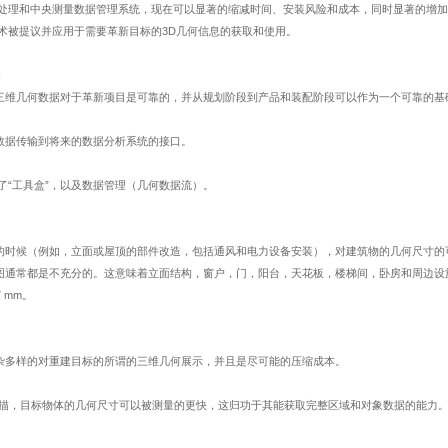
处理和中央测量数据管理系统，现在可以显著的缩减时间、安装风险和成本，同时显著的增加
术被提议并应用于需要革新目标的
3D
几何信息的获取和使用。
：
三维几何数据对于革新项目是可靠的，并从规划阶段到产品和装配阶段可以作为一个可靠的基
数据传输到将来的数据分析系统的接口。
了
“
工具盒
”
，以及数据管理（几何数据流）。
的时候（例如，立面或屋顶的部件改造，包括通风和电力设备安装），对建筑物的几何尺寸的
图通常都是不充分的。这意味着立面结构，窗户，门，阳台，天花板，楼梯间，卧房和周边设
7 mm
。
杂多样的对重建目标的所谓的三维几何展示，并且是尽可能的压缩成本。
描，目标物体的几何尺寸可以被测量的更快，这归功于其能获取完整区域和对象数据的能力