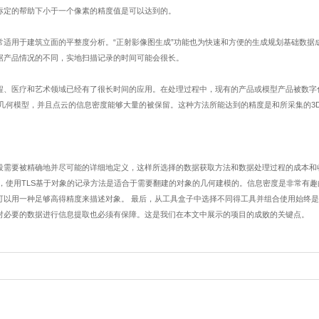
标定的帮助下小于一个像素的精度值是可以达到的。
常适用于建筑立面的平整度分析。
“
正射影像图生成
”
功能也为快速和方便的生成规划基础数据
据产品情况的不同，实地扫描记录的时间可能会很长。
程、医疗和艺术领域已经有了很长时间的应用。在处理过程中，现有的产品或模型产品被数字
几何模型，并且点云的信息密度能够大量的被保留。这种方法所能达到的精度是和所采集的
3
段需要被精确地并尽可能的详细地定义，这样所选择的数据获取方法和数据处理过程的成本和
，使用
TLS
基于对象的记录方法是适合于需要翻建的对象的几何建模的。信息密度是非常有趣
可以用一种足够高得精度来描述对象。
最后，从工具盒子中选择不同得工具并组合使用始终是
对必要的数据进行信息提取也必须有保障。这是我们在本文中展示的项目的成败的关键点。