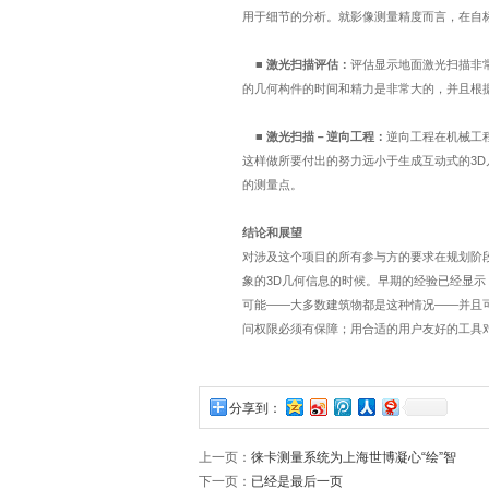
用于细节的分析。就影像测量精度而言，在自
■
激光扫描评估：
评估显示地面激光扫描非
的几何构件的时间和精力是非常大的，并且根
■
激光扫描－逆向工程：
逆向工程在机械工
这样做所要付出的努力远小于生成互动式的
3D
的测量点。
结论和展望
对涉及这个项目的所有参与方的要求在规划阶
象的
3D
几何信息的时候。早期的经验已经显示
可能
――
大多数建筑物都是这种情况
――
并且
问权限必须有保障；用合适的用户友好的工具
分享到：
上一页：
徕卡测量系统为上海世博凝心“绘”智
下一页：
已经是最后一页