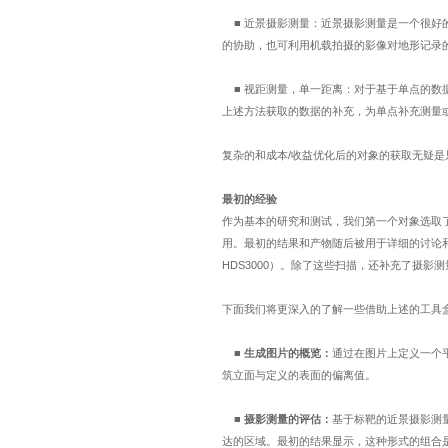
■
近景摄影测量：近景摄影测量是一个很好
的协助，也可利用机载拍摄的影像对地形记录
■
视距测量，单一距离：对于基于单点的数
上述方法获取的数据的补充，为单点补充测量
复杂的和成本
/
收益优化后的对象的获取无疑是
最初的经验
作为基本的研究和测试，我们第一个对象选取
用。最初的结果和产物随后被用于详细的讨论
HDS3000
）。除了这些扫描，还补充了摄影测
下面我们将更深入的了解一些借助上述的工具
■
生成图片的概览：
通过在图片上定义一个
筑立面与定义的表面的偏离值。
■
摄影测量的评估：
基于标靶的近景摄影测
达的区域。最初的结果显示，这种形式的组合